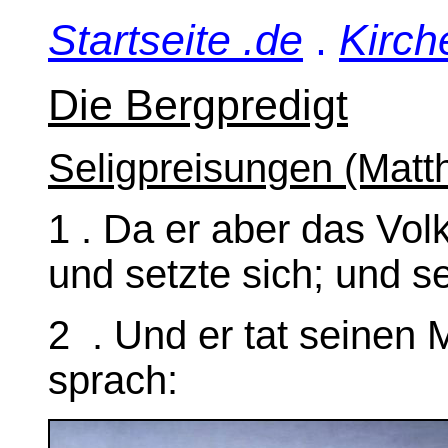
Startseite .de
.
Kirch
Die Bergpredigt
Seligpreisungen (Matth
1 . Da er aber das Vol
und setzte sich; und s
2 . Und er tat seinen 
sprach: