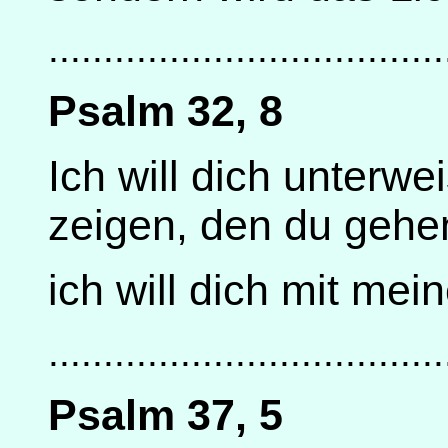
....................................
Psalm 32, 8
Ich will dich unterw
zeigen, den du gehen
ich will dich mit mei
....................................
Psalm 37, 5