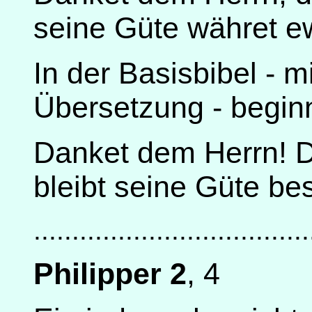
seine Güte währet ew
In der Basisbibel - 
Übersetzung - beginn
Danket dem Herrn! De
bleibt seine Güte be
....................................
Philipper 2
, 4