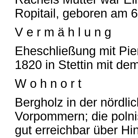
Ropitail, geboren am 
V e r m ä h l u n g
Eheschließung mit Pie
1820 in Stettin mit d
W o h n o r t
Bergholz in der nördl
Vorpommern; die polnis
gut erreichbar über Hi