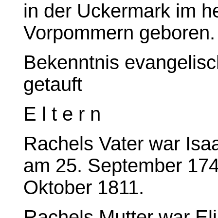
in der Uckermark im h
Vorpommern geboren.
Bekenntnis evangelisch
getauft
E l t e r n
Rachels Vater war Isaa
am 25. September 174
Oktober 1811.
Rachels Mutter war El