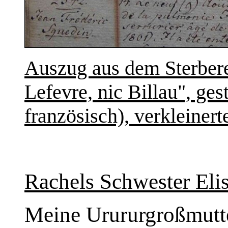
Auszug aus dem Sterbere
Lefevre, nic Billau", ges
französisch),
verkleinert
Rachels Schwester Eli
Meine Urururgroßmutte