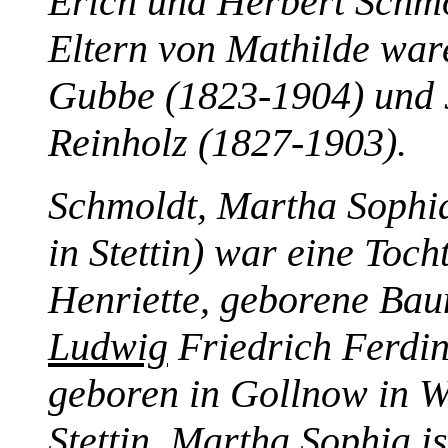
Erich und Herbert Schmo
Eltern von Mathilde wa
Gubbe (1823-1904) und J
Reinholz (1827-1903).
Schmoldt, Martha Sophi
in Stettin) war eine Toc
Henriette, geborene Ba
Ludwig
Friedrich Ferdi
geboren in Gollnow in 
Stettin. Martha Sophia is