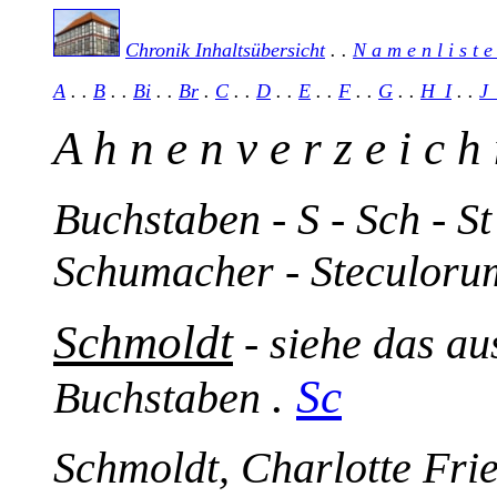
Chronik Inhaltsübersicht
. .
N a m e n l i s t
A
. .
B
. .
Bi
. .
Br
.
C
. .
D
. .
E
. .
F
. .
G
. .
H_I
. .
J
A h n e n v e r z e i c h 
Buchstaben - S - Sch - St
Schumacher - Steculoru
Schmoldt
- siehe das au
.
Sc
Buchstaben
Schmoldt, Charlotte Fri