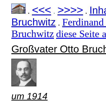
<<<
>>>>
Inh
.
.
.
Bruchwitz
Ferdinand
.
Bruchwitz
diese Seite 
Großvate
r Otto Bruc
um 1914