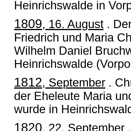
Heinrichswalde in Vo
1809
, 16. August
. Der
Friedrich und Maria Ch
Wilhelm Daniel Bruchw
Heinrichswalde (Vorp
1812
, September
. Chr
der Eheleute Maria und
wurde in Heinrichswal
1820
, 22. September