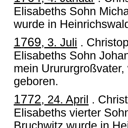
Elisabeths Sohn Micha
wurde in Heinrichswal
1769
, 3. Juli
. Christo
Elisabeths Sohn Johan
mein Urururgroßvater,
geboren.
1772
, 24. April
. Chris
Elisabeths vierter So
Bruchwitz wurde in He