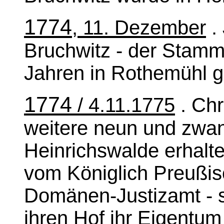
1774
, 11. Dezember
.
Bruchwitz - der Stammv
Jahren in Rothemühl g
1774
/ 4.11.1775
. Chr
weitere neun und zwan
Heinrichswalde erhalten 
vom Königlich Preuß
Domänen-Justizamt - 
ihren Hof ihr Eigentu