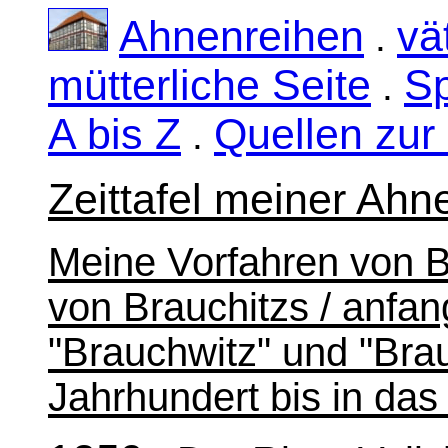
Ahnenreihen
vä
.
mütterliche Seite
S
.
A bis Z
Quellen zur
.
Zeittafel meiner Ahn
Meine Vorfahren von Br
von Brauchitzs / anfan
"Brauchwitz" und "Bra
Jahrhundert bis in das