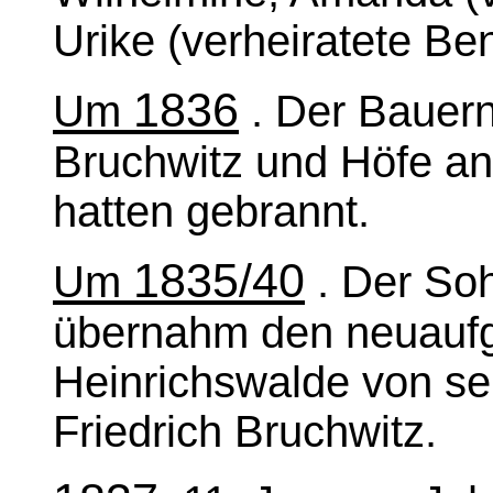
Urike (verheiratete Ben
1836
Um
. Der Bauer
Bruchwitz und Höfe an
hatten gebrannt.
1835/40
Um
. Der So
übernahm den neuaufg
Heinrichswalde von s
Friedrich Bruchwitz.