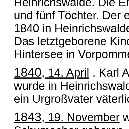
Heinrichswalde. Die E
und fünf Töchter. Der
1840 in Heinrichswal
Das letztgeborene Kin
Hintersee in Vorpomm
1840
, 14. April
. Karl 
wurde in Heinrichswa
ein Urgroßvater väterli
1843
, 19. November
w